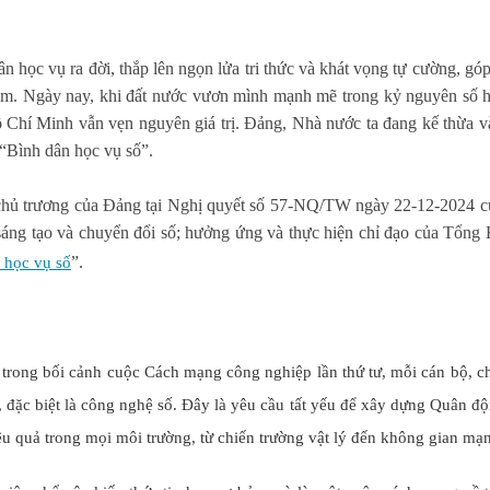
học vụ ra đời, thắp lên ngọn lửa tri thức và khát vọng tự cường, gó
Nam. Ngày nay, khi đất nước vươn mình mạnh mẽ trong kỷ nguyên số 
Hồ Chí Minh vẫn vẹn nguyên giá trị. Đảng, Nhà nước ta đang kế thừa v
 “Bình dân học vụ số”.
 chủ trương của Đảng tại Nghị quyết số 57-NQ/TW ngày 22-12-2024 
 sáng tạo và chuyển đổi số; hưởng ứng và thực hiện chỉ đạo của Tổng 
”.
 học vụ số
ối cảnh cuộc Cách mạng công nghiệp lần thứ tư, mỗi cán bộ, chi
đặc biệt là công nghệ số. Đây là yêu cầu tất yếu để xây dựng Quân độ
iệu quả trong mọi môi trường, từ chiến trường vật lý đến không gian mạ