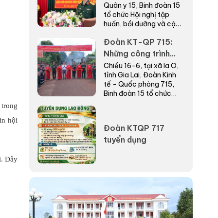
Quân y 15, Binh đoàn 15
ngành Quân y năm
tổ chức Hội nghị tập
2026
huấn, bồi dưỡng và cập
nhật kiến thức chuyên
Đoàn KT-QP 715:
môn ngành Quân y năm
2026.
Những công trình
thiết thực chào
Chiều 16-6, tại xã Ia O,
tỉnh Gia Lai, Đoàn Kinh
mừng 40 năm Ngày
tế - Quốc phòng 715,
truyền thống
Binh đoàn 15 tổ chức
khánh thành, bàn giao
 trong
“Nhà đồng đội” tặng
in hội
người lao động có...
Đoàn KTQP 717
tuyển dụng
i. Đây