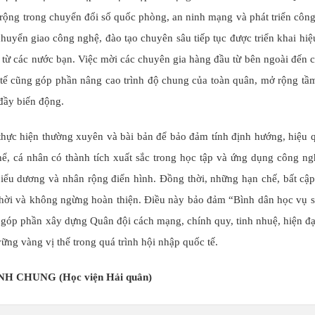
 rộng trong chuyển đổi số quốc phòng, an ninh mạng và phát triển côn
uyển giao công nghệ, đào tạo chuyên sâu tiếp tục được triển khai hiệ
 từ các nước bạn. Việc mời các chuyên gia hàng đầu từ bên ngoài đến c
TÂY NGUYÊN
Viết Tiếp Bản Hùng Ca Tây Ng
c tế cũng góp phần nâng cao trình độ chung của toàn quân, mở rộng tầ
Xanh
 đầy biến động.
c thực hiện thường xuyên và bài bản để bảo đảm tính định hướng, hiệu 
ể, cá nhân có thành tích xuất sắc trong học tập và ứng dụng công ng
biểu dương và nhân rộng điển hình. Đồng thời, những hạn chế, bất cậ
thời và không ngừng hoàn thiện. Điều này bảo đảm “Bình dân học vụ s
 góp phần xây dựng Quân đội cách mạng, chính quy, tinh nhuệ, hiện đạ
ng vàng vị thế trong quá trình hội nhập quốc tế.
NH CHUNG (Học viện Hải quân)