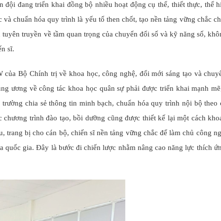
đội đang triển khai đồng bộ nhiều hoạt động cụ thể, thiết thực, thể h
 và chuẩn hóa quy trình là yếu tố then chốt, tạo nền tảng vững chắc c
 tuyên truyền về tầm quan trọng của chuyển đổi số và kỹ năng số, khô
n sĩ.
của Bộ Chính trị về khoa học, công nghệ, đổi mới sáng tạo và chuy
g ương về công tác khoa học quân sự phải được triển khai mạnh mẽ
trường chia sẻ thông tin minh bạch, chuẩn hóa quy trình nội bộ theo
ác chương trình đào tạo, bồi dưỡng cũng được thiết kế lại một cách kho
ầu, trang bị cho cán bộ, chiến sĩ nền tảng vững chắc để làm chủ công ng
 đa quốc gia. Đây là bước đi chiến lược nhằm nâng cao năng lực thích ứ