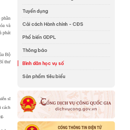
Tuyển dụng
p phần
Cải cách Hành chính - CĐS
hóa và
à phát
Phổ biến GDPL
Thông báo
của Bộ
Bí thư
Bình dân học vụ số
Sản phẩm tiêu biểu
ến sĩ
i cách
ng.