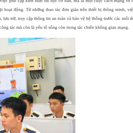
việc phổ cập kiến thức tin học cơ bản, mà là một cuộc cách mạng về 
t hoạt động. Từ những thao tác đơn giản trên thiết bị thông minh, vi
 lưu trữ, truy cập thông tin an toàn và bảo vệ hệ thống trước các mối đ
ông tác mà còn là yếu tố sống còn trong tác chiến không gian mạng.