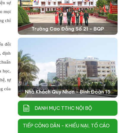
iện sự
ho mọi
ng chỉ
Trường Cao Đẳng Số 21 - BQP
ển đổi
, định
 chuẩn
a học,
hệ, tự
ng của
Nhà Khách Quy Nhơn - Binh Đoàn 15
DANH MỤC TTHC NỘI BỘ
TIẾP CÔNG DÂN - KHIẾU NẠI, TỐ CÁO