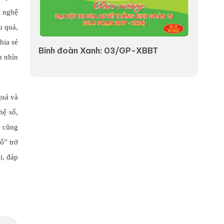
g nghệ
u quả,
hia sẻ
uyên
Binh đoàn Xanh: 03/GP-XBBT
VÌ M
m nhìn
quả và
hệ số,
p cũng
ố” trở
i, đáp