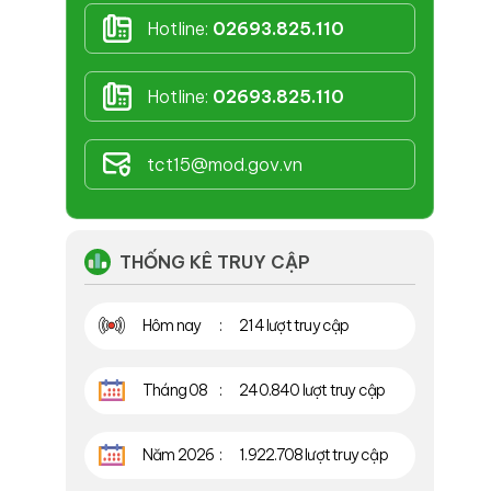
Hotline:
02693.825.110
Hotline:
02693.825.110
tct15@mod.gov.vn
THỐNG KÊ TRUY CẬP
Hôm nay
214 lượt truy cập
Tháng 08
240.840 lượt truy cập
Năm 2026
1.922.708 lượt truy cập