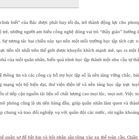
 chưa biết” của Bác được phát huy tối đa, trở thành động lực cho phong
ộ trẻ, những người am hiểu công nghệ đóng vai trò “thầy giáo” hướng 
. Sự tương tác hai chiều này tạo nên một môi trường học tập tích cực v
hực tiễn tốt nhất trên thế giới được khuyến khích mạnh mẽ, tạo ra một
m phá của mỗi quân nhân, biến quá trình học tập thành một nhu cầu tự th
 thông tin và các công cụ hỗ trợ học tập số là nền tảng vững chắc, b
g mạng nội bộ hiện đại, thư viện điện tử và nền tảng học tập trực tuy
n sĩ tiếp cận nguồn tài liệu số chất lượng cao mọi lúc, mọi nơi. Việc tr
, mô phỏng cũng là ưu tiên hàng đầu, giúp quân nhân làm quen và thàn
tập chung và trao đổi nghiệp vụ với quân đội các nước, rút ngắn khoản
hệ quân sự để bắt kịp và hội nhập sâu rộng vào xu thế toàn cầu. Quân 