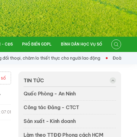
 - CĐS
PHỔ BIẾN GDPL
BÌNH DÂN HỌC VỤ SỐ
chăm lo thiết thực cho người lao động
Đoàn Kinh tế - Quốc 
 số
TIN TỨC
Quốc Phòng - An Ninh
”
Công tác Đảng - CTCT
:07:01
Sản xuất - Kinh doanh
Làm theo TTĐĐ Phong cách HCM