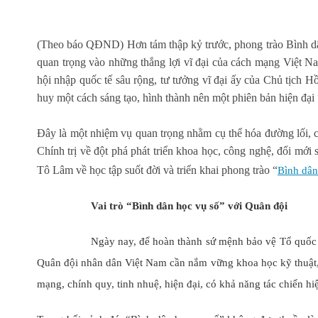
(Theo báo QĐND) Hơn tám thập kỷ trước, phong trào Bình dân 
quan trọng vào những thắng lợi vĩ đại của cách mạng Việt 
hội nhập quốc tế sâu rộng, tư tưởng vĩ đại ấy của Chủ tịch 
huy một cách sáng tạo, hình thành nên một phiên bản hiện đại
Đây là một nhiệm vụ quan trọng nhằm cụ thể hóa đường lối,
Chính trị về đột phá phát triển khoa học, công nghệ, đổi mới
Tô Lâm về học tập suốt đời và triển khai phong trào “
Bình dân
Vai trò “Bình dân học vụ số” với Quân đội
Ngày nay, để hoàn thành sứ mệnh bảo vệ Tổ quốc trong b
Quân đội nhân dân Việt Nam cần nắm vững khoa học kỹ thuật, 
mạng, chính quy, tinh nhuệ, hiện đại, có khả năng tác chiến h