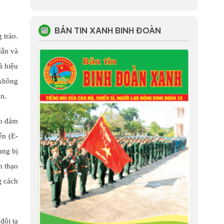
BẢN TIN XANH BINH ĐOÀN
 trào.
dẫn và
à hiệu
 không
ân.
ảo đảm
ến (E-
ang bị
h thạo
g cách
đội ta