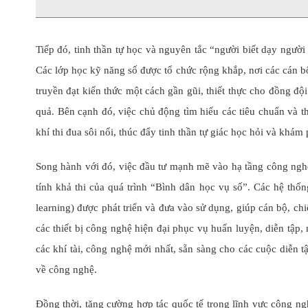
Tiếp đó, tinh thần tự học và nguyên tắc “người biết dạy người
Các lớp học kỹ năng số được tổ chức rộng khắp, nơi các cán b
truyền đạt kiến thức một cách gần gũi, thiết thực cho đồng đội
quả. Bên cạnh đó, việc chủ động tìm hiểu các tiêu chuẩn và t
khí thi đua sôi nổi, thúc đẩy tinh thần tự giác học hỏi và khá
Song hành với đó, việc đầu tư mạnh mẽ vào hạ tầng công nghệ
tính khả thi của quá trình “Bình dân học vụ số”. Các hệ thốn
learning) được phát triển và đưa vào sử dụng, giúp cán bộ, chiế
các thiết bị công nghệ hiện đại phục vụ huấn luyện, diễn tập
các khí tài, công nghệ mới nhất, sẵn sàng cho các cuộc diễn 
về công nghệ.
Đồng thời, tăng cường hợp tác quốc tế trong lĩnh vực công ng