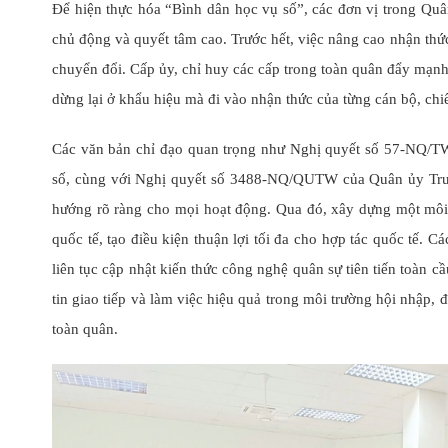
Để hiện thực hóa “Bình dân học vụ số”, các đơn vị trong Quân 
chủ động và quyết tâm cao. Trước hết, việc nâng cao nhận thức
chuyển đổi. Cấp ủy, chỉ huy các cấp trong toàn quân đẩy mạnh
dừng lại ở khẩu hiệu mà đi vào nhận thức của từng cán bộ, chiế
Các văn bản chỉ đạo quan trọng như Nghị quyết số 57-NQ/TW 
số, cùng với Nghị quyết số 3488-NQ/QUTW của Quân ủy Trun
hướng rõ ràng cho mọi hoạt động. Qua đó, xây dựng một môi 
quốc tế, tạo điều kiện thuận lợi tối đa cho hợp tác quốc tế. C
liên tục cập nhật kiến thức công nghệ quân sự tiên tiến toàn c
tin giao tiếp và làm việc hiệu quả trong môi trường hội nhập,
toàn quân.