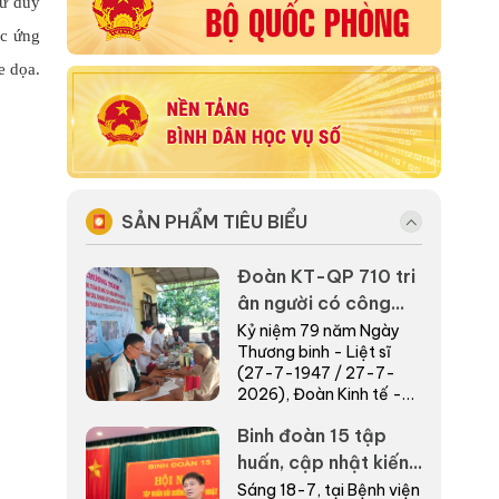
tư duy
ệc ứng
e dọa.
SẢN PHẨM TIÊU BIỂU
Đoàn KT-QP 710 tri
ân người có công
bằng những việc làm
Kỷ niệm 79 năm Ngày
Thương binh - Liệt sĩ
thiết thực nơi biên
(27-7-1947 / 27-7-
giới
2026), Đoàn Kinh tế -
Quốc phòng (KT-QP)
Binh đoàn 15 tập
710, Binh đoàn 15 phối
hợp với cấp ủy, chính
huấn, cập nhật kiến
quyề...
thức chuyên môn
Sáng 18-7, tại Bệnh viện