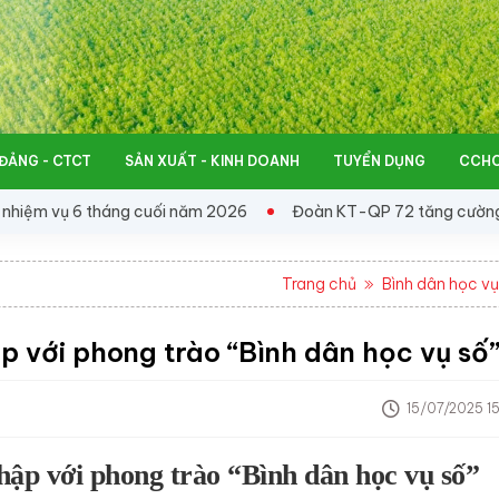
ĐẢNG - CTCT
SẢN XUẤT - KINH DOANH
TUYỂN DỤNG
CCHC
 6 tháng cuối năm 2026
Đoàn KT-QP 72 tăng cường đối thoại, 
Trang chủ
Bình dân học vụ
p với phong trào “Bình dân học vụ số
15/07/2025 15
hập với phong trào “Bình dân học vụ số”