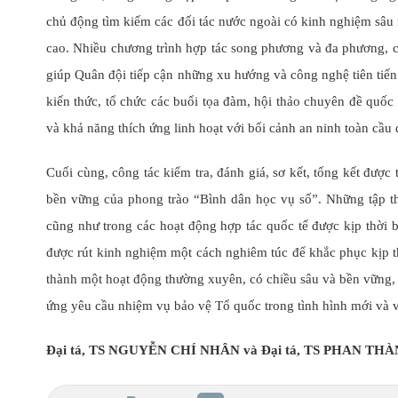
chủ động tìm kiếm các đối tác nước ngoài có kinh nghiệm sâu
cao. Nhiều chương trình hợp tác song phương và đa phương, ch
giúp Quân đội tiếp cận những xu hướng và công nghệ tiên tiến
VÌ MÀU XANH 
kiến thức, tổ chức các buổi tọa đàm, hội thảo chuyên đề quố
và khả năng thích ứng linh hoạt với bối cảnh an ninh toàn cầu
Cuối cùng, công tác kiểm tra, đánh giá, sơ kết, tổng kết đượ
bền vững của phong trào “Bình dân học vụ số”. Những tập th
cũng như trong các hoạt động hợp tác quốc tế được kịp thời 
được rút kinh nghiệm một cách nghiêm túc để khắc phục kịp 
thành một hoạt động thường xuyên, có chiều sâu và bền vững,
ứng yêu cầu nhiệm vụ bảo vệ Tổ quốc trong tình hình mới và vữ
Đại tá, TS NGUYỄN CHÍ NHÂN và Đại tá, TS PHAN THÀ