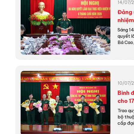
14/07/2
Đảng 
nhiệm
Sáng 14
quyết l
Bá Cao, B
10/07/2
Binh 
cho 1
Trao qu
bộ thuộ
cấp đại..