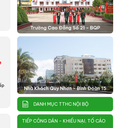
Trường Cao Đẳng Số 21 - BQP
e
cấp
Nhà Khách Quy Nhơn - Binh Đoàn 15
DANH MỤC TTHC NỘI BỘ
TIẾP CÔNG DÂN - KHIẾU NẠI, TỐ CÁO