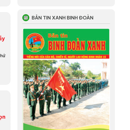
BẢN TIN XANH BINH ĐOÀN
ầy
thứ
rọn