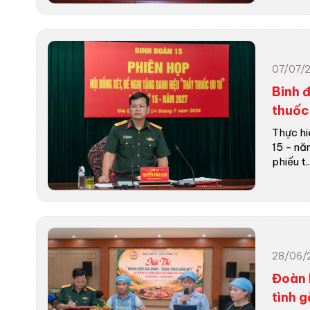
07/07/
Binh đ
thuốc
Thực hi
15 - nă
phiếu t...
28/06/
Đoàn 
tình g