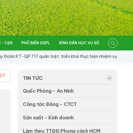
 - CĐS
PHỔ BIẾN GDPL
BÌNH DÂN HỌC VỤ SỐ
 KT-QP 717 quán triệt, triển khai thực hiện nhiệm vụ 6 tháng cuố
TCT
TIN TỨC
Quốc Phòng - An Ninh
Công tác Đảng - CTCT
Sản xuất - Kinh doanh
Làm theo TTĐĐ Phong cách HCM