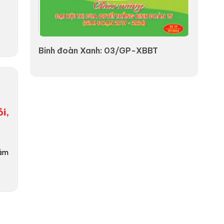
uyên
Binh đoàn Xanh: 03/GP-XBBT
VÌ M
i,
năm