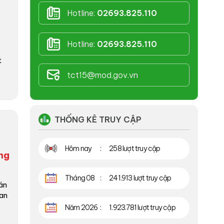
Hotline:
02693.825.110
Hotline:
02693.825.110
t
tct15@mod.gov.vn
THỐNG KÊ TRUY CẬP
Hôm nay
258 lượt truy cập
ơng
Tháng 08
241.913 lượt truy cập
án
uan
Năm 2026
1.923.781 lượt truy cập