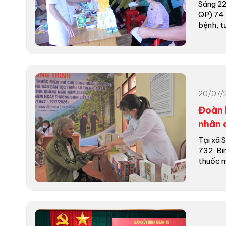
Sáng 22
QP) 74,
bệnh, tư 
20/07/
Đoàn 
nhân 
Tại xã 
732, Bi
thuốc miễ