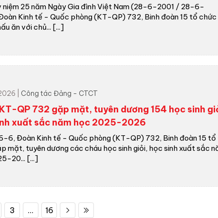
 niệm 25 năm Ngày Gia đình Việt Nam (28-6-2001 / 28-6-
Đoàn Kinh tế - Quốc phòng (KT-QP) 732, Binh đoàn 15 tổ chức
ấu ăn với chủ... [...]
TÂY NGUYÊN
Viết Tiếp Bản Hùng Ca Tây Ng
Xanh
2026 |
Công tác Đảng - CTCT
KT-QP 732 gặp mặt, tuyên dương 154 học sinh giỏ
inh xuất sắc năm học 2025-2026
6-6, Đoàn Kinh tế - Quốc phòng (KT-QP) 732, Binh đoàn 15 tổ
p mặt, tuyên dương các cháu học sinh giỏi, học sinh xuất sắc 
-20... [...]
3
...
16