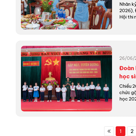
Nhân kỷ
2026), 
Hội thi n
VÌ MÀU XANH 
26/06/
Đoàn 
học s
Chiều 2
chức gặ
học 2025
1
2