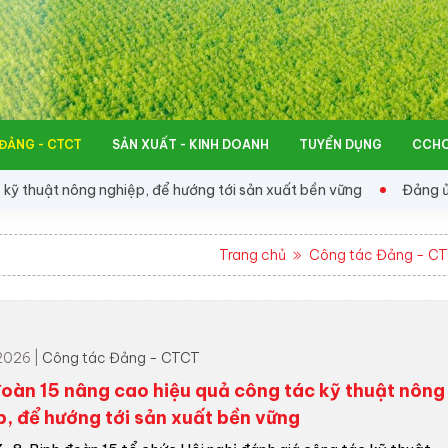
ĐẢNG - CTCT
SẢN XUẤT - KINH DOANH
TUYỂN DỤNG
CCHC
uật nông nghiệp, để hướng tới sản xuất bền vững
Đảng ủy Đoàn
Trang chủ
Công tác Đảng - C
2026 |
Công tác Đảng - CTCT
đoàn 15 nâng cao hiệu quả công tác kỹ thuật nông
p, để hướng tới sản xuất bền vững