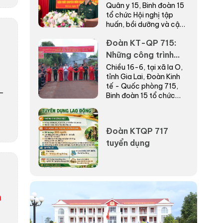
Quân y 15, Binh đoàn 15
ngành Quân y năm
tổ chức Hội nghị tập
2026
huấn, bồi dưỡng và cập
nhật kiến thức chuyên
Đoàn KT-QP 715:
môn ngành Quân y năm
2026.
Những công trình
thiết thực chào
Chiều 16-6, tại xã Ia O,
tỉnh Gia Lai, Đoàn Kinh
mừng 40 năm Ngày
tế - Quốc phòng 715,
truyền thống
7-
Binh đoàn 15 tổ chức
khánh thành, bàn giao
“Nhà đồng đội” tặng
người lao động có...
Đoàn KTQP 717
tuyển dụng
m