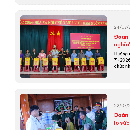
24/07/
Đoàn 
nghĩa
Hướng t
7-2026)
chức nhi
22/07/
Đoàn 
lo sứ