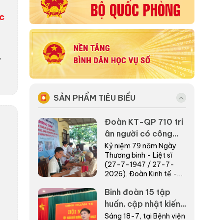
c
,
SẢN PHẨM TIÊU BIỂU
Đoàn KT-QP 710 tri
ân người có công
bằng những việc làm
Kỷ niệm 79 năm Ngày
Thương binh - Liệt sĩ
thiết thực nơi biên
(27-7-1947 / 27-7-
giới
2026), Đoàn Kinh tế -
Quốc phòng (KT-QP)
Binh đoàn 15 tập
710, Binh đoàn 15 phối
hợp với cấp ủy, chính
huấn, cập nhật kiến
quyề...
thức chuyên môn
Sáng 18-7, tại Bệnh viện