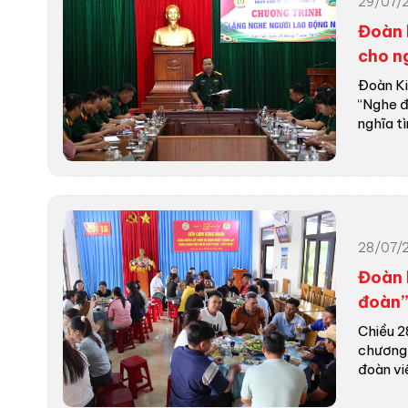
29/07/
Đoàn 
cho n
Đoàn Ki
“Nghe đ
nghĩa tìn
28/07/
Đoàn 
đoàn”
Chiều 2
chương 
đoàn viên