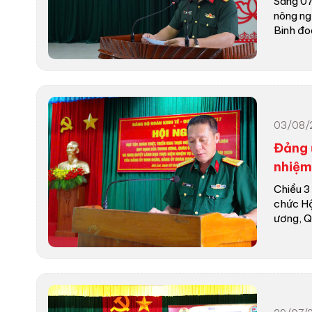
Sáng 07
nông ng
Binh đoàn
03/08/
Đảng 
nhiệm
Chiều 3
chức Hộ
ương, Q..