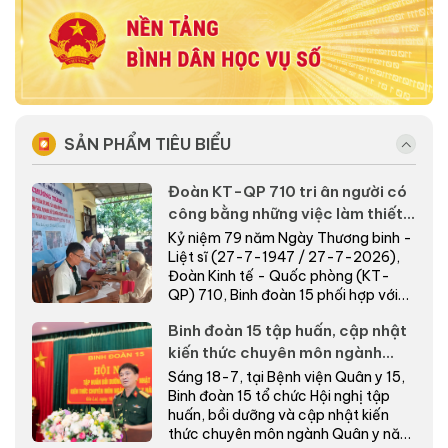
SẢN PHẨM TIÊU BIỂU
Đoàn KT-QP 710 tri ân người có
công bằng những việc làm thiết
thực nơi biên giới
Kỷ niệm 79 năm Ngày Thương binh -
Liệt sĩ (27-7-1947 / 27-7-2026),
Đoàn Kinh tế - Quốc phòng (KT-
QP) 710, Binh đoàn 15 phối hợp với
cấp ủy, chính quyề...
Binh đoàn 15 tập huấn, cập nhật
kiến thức chuyên môn ngành
Quân y năm 2026
Sáng 18-7, tại Bệnh viện Quân y 15,
Binh đoàn 15 tổ chức Hội nghị tập
huấn, bồi dưỡng và cập nhật kiến
thức chuyên môn ngành Quân y năm