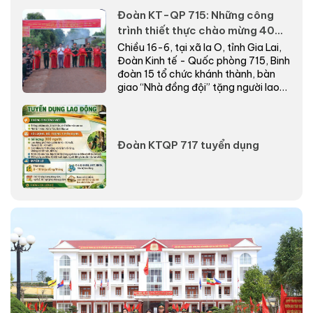
2026.
Đoàn KT-QP 715: Những công
trình thiết thực chào mừng 40
năm Ngày truyền thống
Chiều 16-6, tại xã Ia O, tỉnh Gia Lai,
Đoàn Kinh tế - Quốc phòng 715, Binh
đoàn 15 tổ chức khánh thành, bàn
giao “Nhà đồng đội” tặng người lao
động có...
Đoàn KTQP 717 tuyển dụng