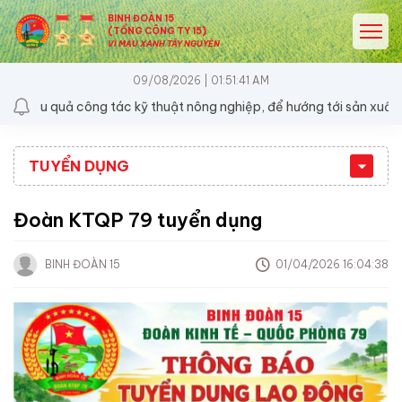
BINH ĐOÀN 15
(TỔNG CÔNG TY 15)
VÌ MÀU XANH TÂY NGUYÊN
09/08/2026 | 01:51:41 AM
ệu quả công tác kỹ thuật nông nghiệp, để hướng tới sản xuất bền v
TUYỂN DỤNG
Đoàn KTQP 79 tuyển dụng
BINH ĐOÀN 15
01/04/2026 16:04:38