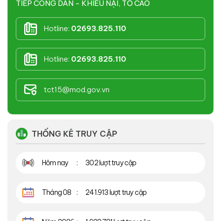
TIẾP CÔNG DÂN - KHIẾU NẠI, TỐ CÁO
Hotline:
02693.825.110
Hotline:
02693.825.110
tct15@mod.gov.vn
THỐNG KÊ TRUY CẬP
Hôm nay
302 lượt truy cập
Tháng 08
241.913 lượt truy cập