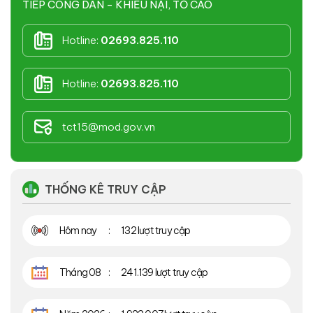
TIẾP CÔNG DÂN - KHIẾU NẠI, TỐ CÁO
Hotline:
02693.825.110
Hotline:
02693.825.110
tct15@mod.gov.vn
THỐNG KÊ TRUY CẬP
Hôm nay
132 lượt truy cập
Tháng 08
241.139 lượt truy cập