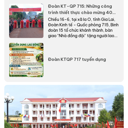
2026.
Đoàn KT-QP 715: Những công
trình thiết thực chào mừng 40
năm Ngày truyền thống
Chiều 16-6, tại xã Ia O, tỉnh Gia Lai,
Đoàn Kinh tế - Quốc phòng 715, Binh
đoàn 15 tổ chức khánh thành, bàn
giao “Nhà đồng đội” tặng người lao
động có...
Đoàn KTQP 717 tuyển dụng