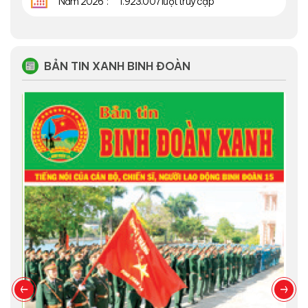
Năm 2026
1.923.007 lượt truy cập
BẢN TIN XANH BINH ĐOÀN