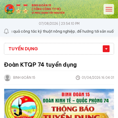
BINH ĐOÀN 15
(TỔNG CÔNG TY 15)
VÌ MÀU XANH TÂY NGUYÊN
07/08/2026 | 23:54:10 PM
 quả công tác kỹ thuật nông nghiệp, để hướng tới sản xuất bền vữ
TUYỂN DỤNG
Đoàn KTQP 74 tuyển dụng
BINH ĐOÀN 15
01/04/2026 16:04:01