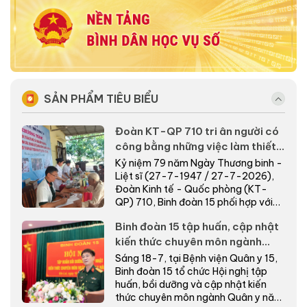
SẢN PHẨM TIÊU BIỂU
Đoàn KT-QP 710 tri ân người có
công bằng những việc làm thiết
thực nơi biên giới
Kỷ niệm 79 năm Ngày Thương binh -
Liệt sĩ (27-7-1947 / 27-7-2026),
Đoàn Kinh tế - Quốc phòng (KT-
QP) 710, Binh đoàn 15 phối hợp với
cấp ủy, chính quyề...
Binh đoàn 15 tập huấn, cập nhật
kiến thức chuyên môn ngành
Quân y năm 2026
Sáng 18-7, tại Bệnh viện Quân y 15,
Binh đoàn 15 tổ chức Hội nghị tập
huấn, bồi dưỡng và cập nhật kiến
thức chuyên môn ngành Quân y năm