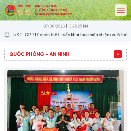
BINH ĐOÀN 15
(TỔNG CÔNG TY 15)
VÌ MÀU XANH TÂY NGUYÊN
07/08/2026 | 16:25:25 PM
 KT-QP 717 quán triệt, triển khai thực hiện nhiệm vụ 6 tháng cuố
QUỐC PHÒNG - AN NINH