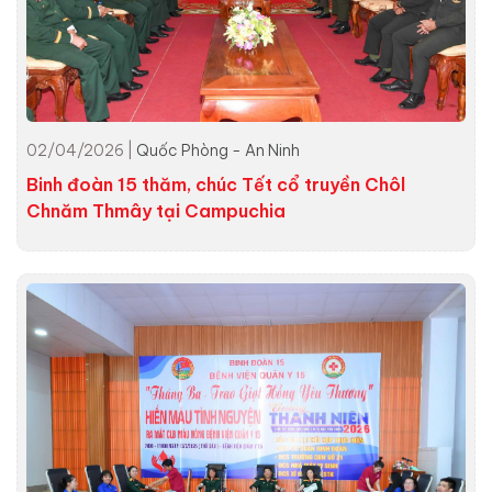
02/04/2026 |
Quốc Phòng - An Ninh
Binh đoàn 15 thăm, chúc Tết cổ truyền Chôl
Chnăm Thmây tại Campuchia