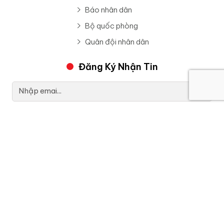
Báo nhân dân
Bộ quốc phòng
Quân đội nhân dân
Đăng Ký Nhận Tin
Trang thông tin điện tử Binh đoàn 15 (Tổng công ty 15)
Giấy phép hoạt động số: 3316/QĐ-CT cấp ngày ngày
25 tháng 10 năm 2024 của Tổng cục Chính trị
© Bản quyền thuộc Cổng Thông tin điện tử Binh đoàn 15 (Tổng Công ty