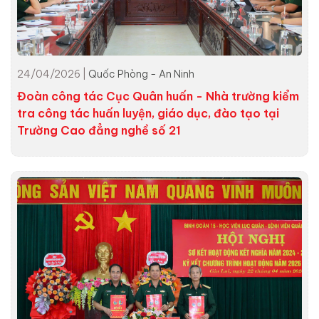
24/04/2026 |
Quốc Phòng - An Ninh
Đoàn công tác Cục Quân huấn - Nhà trường kiểm
tra công tác huấn luyện, giáo dục, đào tạo tại
Trường Cao đẳng nghề số 21