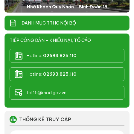
Nhà Khách Quy Nhơn - Binh Đoàn 15
DANH MỤC TTHC NỘI BỘ
TIẾP CÔNG DÂN - KHIẾU NẠI, TỐ CÁO
Hotline:
02693.825.110
Hotline:
02693.825.110
tct15@mod.gov.vn
THỐNG KÊ TRUY CẬP