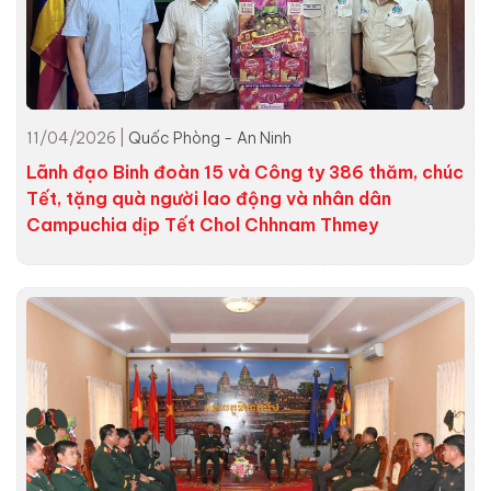
11/04/2026 |
Quốc Phòng - An Ninh
Lãnh đạo Binh đoàn 15 và Công ty 386 thăm, chúc
Tết, tặng quà người lao động và nhân dân
Campuchia dịp Tết Chol Chhnam Thmey