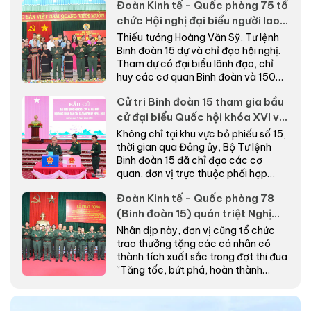
Đoàn Kinh tế - Quốc phòng 75 tổ
chức Hội nghị đại biểu người lao
động năm 2026
Thiếu tướng Hoàng Văn Sỹ, Tư lệnh
Binh đoàn 15 dự và chỉ đạo hội nghị.
Tham dự có đại biểu lãnh đạo, chỉ
huy các cơ quan Binh đoàn và 150
đại biểu đại...
Cử tri Binh đoàn 15 tham gia bầu
cử đại biểu Quốc hội khóa XVI và
HĐND các cấp
Không chỉ tại khu vực bỏ phiếu số 15,
thời gian qua Đảng ủy, Bộ Tư lệnh
Binh đoàn 15 đã chỉ đạo các cơ
quan, đơn vị trực thuộc phối hợp
chặt chẽ với c...
Đoàn Kinh tế - Quốc phòng 78
(Binh đoàn 15) quán triệt Nghị
quyết Đại hội XIV của Đảng và
Nhân dịp này, đơn vị cũng tổ chức
phát động phong trào thi đua
trao thưởng tặng các cá nhân có
thành tích xuất sắc trong đợt thi đua
năm 2026
“Tăng tốc, bứt phá, hoàn thành
thắng lợi các m...