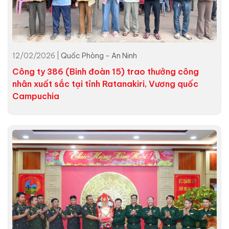
12/02/2026 |
Quốc Phòng - An Ninh
Công ty 386 (Binh đoàn 15) trao thưởng công
nhân xuất sắc tại tỉnh Ratanakiri, Vương quốc
Campuchia