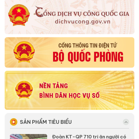
SẢN PHẨM TIÊU BIỂU
Đoàn KT-QP 710 tri ân người có