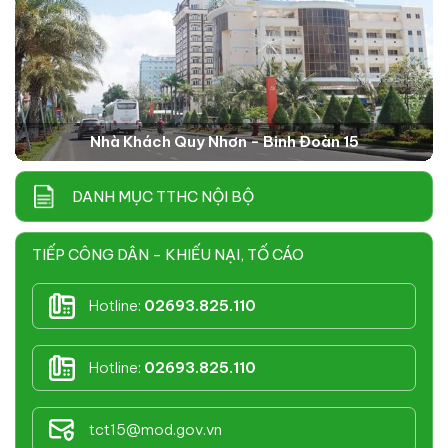
Nhà Khách Quy Nhơn - Binh Đoàn 15
DANH MỤC TTHC NỘI BỘ
TIẾP CÔNG DÂN - KHIẾU NẠI, TỐ CÁO
Hotline:
02693.825.110
Hotline:
02693.825.110
tct15@mod.gov.vn