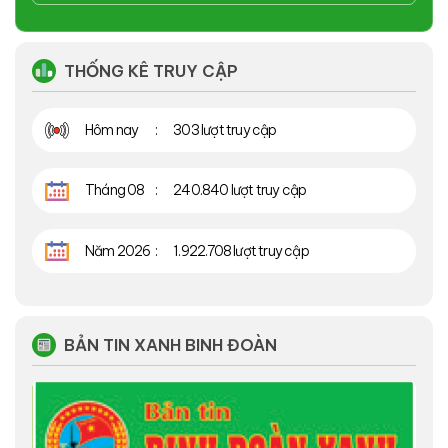
THỐNG KÊ TRUY CẬP
Hôm nay
303 lượt truy cập
Tháng 08
240.840 lượt truy cập
Năm 2026
1.922.708 lượt truy cập
BẢN TIN XANH BINH ĐOÀN