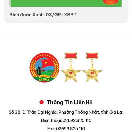
Binh đoàn Xanh: 03/GP-XBBT
V
Thông Tin Liên Hệ
Số 38, Đ. Trần Đại Nghĩa, Phường Thống Nhất, tỉnh Gia Lai.
Điện thoại: 02693.825.110
Fax: 02693.825.110