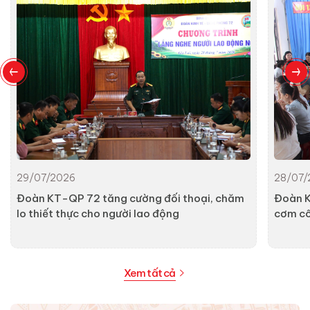
29/07/2026
28/07/
Đoàn KT-QP 72 tăng cường đối thoại, chăm
Đoàn K
lo thiết thực cho người lao động
cơm c
Xem tất cả