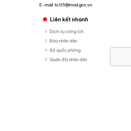
E-mail: tct15@mod.gov.vn
Liên kết nhanh
Dịch vụ công ích
Báo nhân dân
Bộ quốc phòng
Quân đội nhân dân
Đăng Ký Nhận Tin
Trang thông tin điện tử Binh đoàn 15 (Tổng công ty 15)