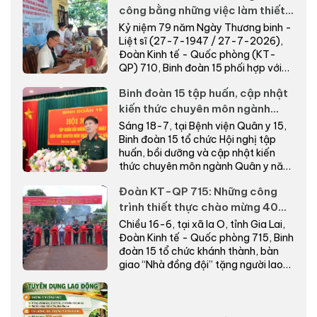
công bằng những việc làm thiết
thực nơi biên giới
Kỷ niệm 79 năm Ngày Thương binh -
Liệt sĩ (27-7-1947 / 27-7-2026),
Đoàn Kinh tế - Quốc phòng (KT-
QP) 710, Binh đoàn 15 phối hợp với
cấp ủy, chính quyề...
Binh đoàn 15 tập huấn, cập nhật
kiến thức chuyên môn ngành
Quân y năm 2026
Sáng 18-7, tại Bệnh viện Quân y 15,
Binh đoàn 15 tổ chức Hội nghị tập
huấn, bồi dưỡng và cập nhật kiến
thức chuyên môn ngành Quân y năm
2026.
Đoàn KT-QP 715: Những công
trình thiết thực chào mừng 40
năm Ngày truyền thống
Chiều 16-6, tại xã Ia O, tỉnh Gia Lai,
Đoàn Kinh tế - Quốc phòng 715, Binh
đoàn 15 tổ chức khánh thành, bàn
giao “Nhà đồng đội” tặng người lao
động có...