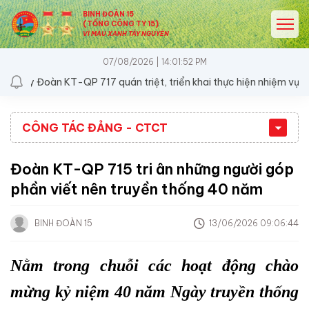
BINH ĐOÀN 15
(TỔNG CÔNG TY 15)
VÌ MÀU XANH TÂY NGUYÊN
07/08/2026 | 14:01:52 PM
y Đoàn KT-QP 717 quán triệt, triển khai thực hiện nhiệm vụ 6 thán
CÔNG TÁC ĐẢNG - CTCT
Đoàn KT-QP 715 tri ân những người góp
phần viết nên truyền thống 40 năm
BINH ĐOÀN 15
13/06/2026 09:06:44
Nằm trong chuỗi các hoạt động chào
mừng kỷ niệm 40 năm Ngày truyền thống