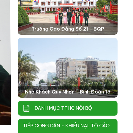
Trường Cao Đẳng Số 21 - BQP
Nhà Khách Quy Nhơn - Binh Đoàn 15
DANH MỤC TTHC NỘI BỘ
TIẾP CÔNG DÂN - KHIẾU NẠI, TỐ CÁO