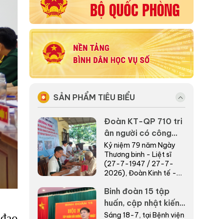
SẢN PHẨM TIÊU BIỂU
Đoàn KT-QP 710 tri
ân người có công
bằng những việc làm
Kỷ niệm 79 năm Ngày
Thương binh - Liệt sĩ
thiết thực nơi biên
(27-7-1947 / 27-7-
giới
2026), Đoàn Kinh tế -
Quốc phòng (KT-QP)
Binh đoàn 15 tập
710, Binh đoàn 15 phối
hợp với cấp ủy, chính
huấn, cập nhật kiến
quyề...
thức chuyên môn
Sáng 18-7, tại Bệnh viện
 đạo