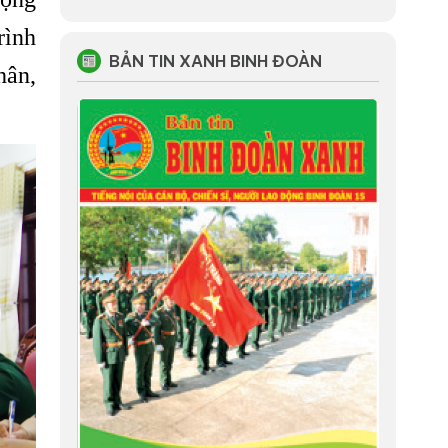
rình
BẢN TIN XANH BINH ĐOÀN
hân,