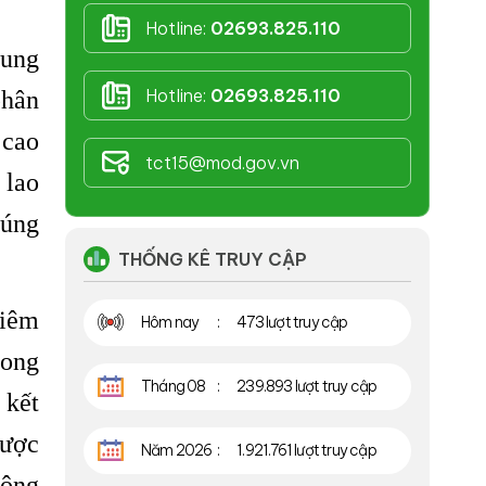
Hotline:
02693.825.110
rung
Hotline:
02693.825.110
phân
 cao
tct15@mod.gov.vn
 lao
đúng
THỐNG KÊ TRUY CẬP
hiêm
Hôm nay
473 lượt truy cập
hong
Tháng 08
239.893 lượt truy cập
 kết
được
Năm 2026
1.921.761 lượt truy cập
động