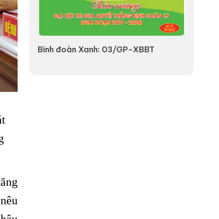
Binh đoàn Xanh: 03/GP-XBBT
VÌ MÀU XANH 
át
g
năng
 nêu
khâu