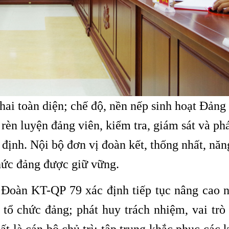
N
Viết Tiếp Bản Hùng Ca Tây Nguyên
Xanh
ai toàn diện; chế độ, nền nếp sinh hoạt Đảng
 rèn luyện đảng viên, kiểm tra, giám sát và ph
 định. Nội bộ đơn vị đoàn kết, thống nhất, năn
chức đảng được giữ vững.
 Đoàn KT-QP 79 xác định tiếp tục nâng cao 
 tổ chức đảng; phát huy trách nhiệm, vai trò
t là cán bộ chủ trì; tập trung khắc phục các 