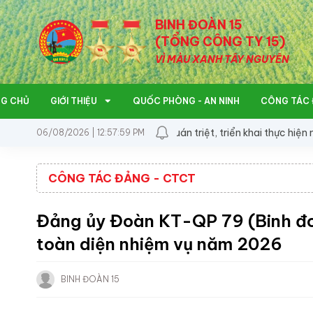
BINH ĐOÀN 15
(TỔNG CÔNG TY 15)
VÌ MÀU XANH TÂY NGUYÊN
G CHỦ
GIỚI THIỆU
QUỐC PHÒNG - AN NINH
CÔNG TÁC 
ủy Đoàn KT-QP 717 quán triệt, triển khai thực hiện nhiệm vụ 6 th
06/08/2026 | 12:57:59 PM
CÔNG TÁC ĐẢNG - CTCT
Đảng ủy Đoàn KT-QP 79 (Binh đo
toàn diện nhiệm vụ năm 2026
BINH ĐOÀN 15