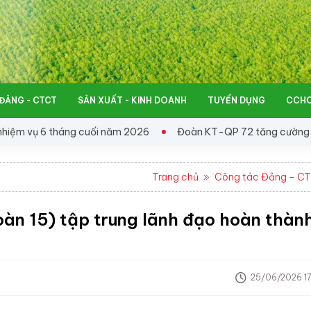
ĐẢNG - CTCT
SẢN XUẤT - KINH DOANH
TUYỂN DỤNG
CCHC
áng cuối năm 2026
Đoàn KT-QP 72 tăng cường đối thoại, chăm 
Trang chủ
Công tác Đảng - C
àn 15) tập trung lãnh đạo hoàn thàn
25/06/2026 17