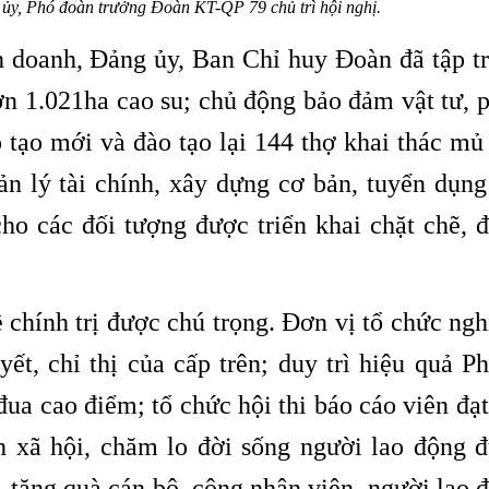
ủy, Phó đoàn trưởng Đoàn KT-QP 79 chủ trì hội nghị.
h doanh, Đảng ủy, Ban Chỉ huy Đoàn đã tập t
ơn 1.021ha cao su; chủ động bảo đảm vật tư, 
o tạo mới và đào tạo lại 144 thợ khai thác mủ
ản lý tài chính, xây dựng cơ bản, tuyển dụng
cho các đối tượng được triển khai chặt chẽ, 
chính trị được chú trọng. Đơn vị tổ chức ng
yết, chỉ thị của cấp trên; duy trì hiệu quả P
đua cao điểm; tổ chức hội thi báo cáo viên đạt
nh xã hội, chăm lo đời sống người lao động 
i, tặng quà cán bộ, công nhân viên, người lao 