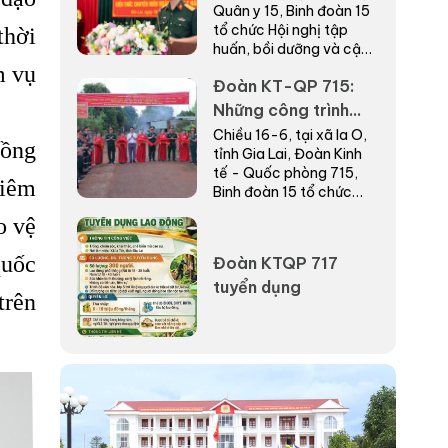
Quân y 15, Binh đoàn 15
ngành Quân y năm
tổ chức Hội nghị tập
thời
2026
huấn, bồi dưỡng và cập
nhật kiến thức chuyên
m vụ
Đoàn KT-QP 715:
môn ngành Quân y năm
2026.
Những công trình
thiết thực chào
Chiều 16-6, tại xã Ia O,
đồng
tỉnh Gia Lai, Đoàn Kinh
mừng 40 năm Ngày
tế - Quốc phòng 715,
truyền thống
hiêm
Binh đoàn 15 tổ chức
khánh thành, bàn giao
o vệ
“Nhà đồng đội” tặng
người lao động có...
quốc
Đoàn KTQP 717
tuyển dụng
trên