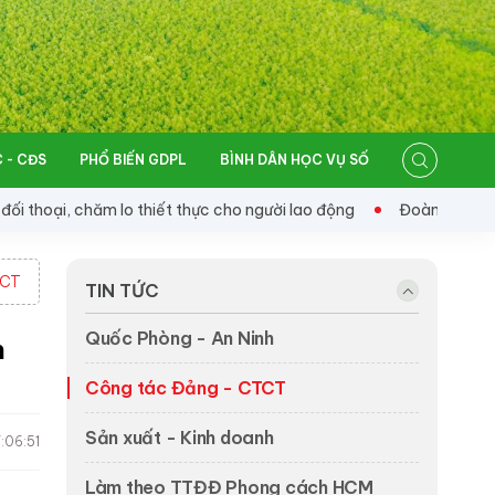
 - CĐS
PHỔ BIẾN GDPL
BÌNH DÂN HỌC VỤ SỐ
lo thiết thực cho người lao động
Đoàn Kinh tế - Quốc phòng
TCT
TIN TỨC
Quốc Phòng - An Ninh
h
Công tác Đảng - CTCT
Sản xuất - Kinh doanh
:06:51
Làm theo TTĐĐ Phong cách HCM