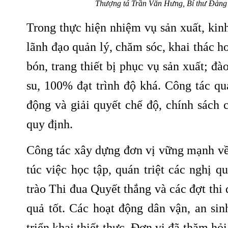
Thượng tá Trần Văn Hưng, Bí thư Đảng 
Trong thực hiện nhiệm vụ sản xuất, kin
lãnh đạo quản lý, chăm sóc, khai thác h
bón, trang thiết bị phục vụ sản xuất; đà
su, 100% đạt trình độ khá. Công tác qu
động và giải quyết chế độ, chính sách 
quy định.
Công tác xây dựng đơn vị vững mạnh về 
túc việc học tập, quán triệt các nghị qu
trào Thi đua Quyết thắng và các đợt thi 
quả tốt. Các hoạt động dân vận, an si
triển khai thiết thực. Đơn vị đã thăm hỏ