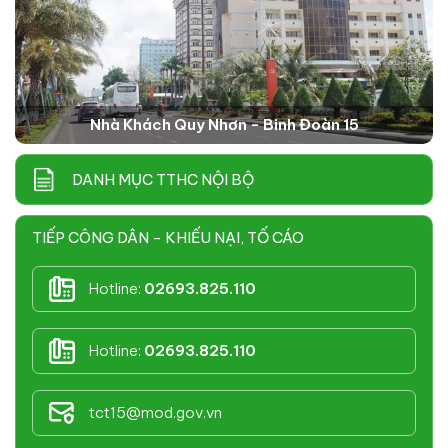
Nhà Khách Quy Nhơn - Binh Đoàn 15
DANH MỤC TTHC NỘI BỘ
TIẾP CÔNG DÂN - KHIẾU NẠI, TỐ CÁO
Hotline:
02693.825.110
Hotline:
02693.825.110
tct15@mod.gov.vn