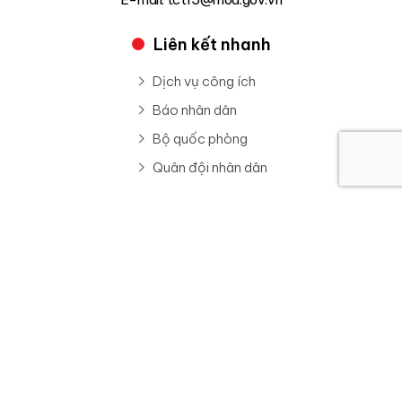
Liên kết nhanh
Dịch vụ công ích
Báo nhân dân
Bộ quốc phòng
Quân đội nhân dân
Đăng Ký Nhận Tin
Trang thông tin điện tử Binh đoàn 15 (Tổng công ty 15)
Giấy phép hoạt động số: 3316/QĐ-CT cấp ngày ngày