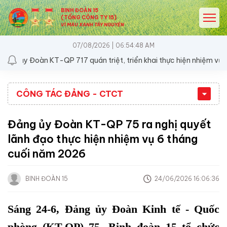
BINH ĐOÀN 15
(TỔNG CÔNG TY 15)
VÌ MÀU XANH TÂY NGUYÊN
07/08/2026 | 06:54:48 AM
ủy Đoàn KT-QP 717 quán triệt, triển khai thực hiện nhiệm vụ 6 thá
CÔNG TÁC ĐẢNG - CTCT
Đảng ủy Đoàn KT-QP 75 ra nghị quyết
lãnh đạo thực hiện nhiệm vụ 6 tháng
cuối năm 2026
BINH ĐOÀN 15
24/06/2026 16:06:36
Sáng 24-6, Đảng ủy Đoàn Kinh tế - Quốc
phòng (KT-QP) 75, Binh đoàn 15 tổ chức