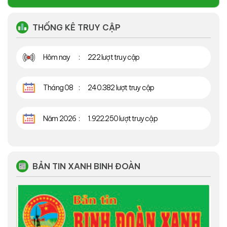
THỐNG KÊ TRUY CẬP
Hôm nay
222 lượt truy cập
Tháng 08
240.382 lượt truy cập
Năm 2026
1.922.250 lượt truy cập
BẢN TIN XANH BINH ĐOÀN