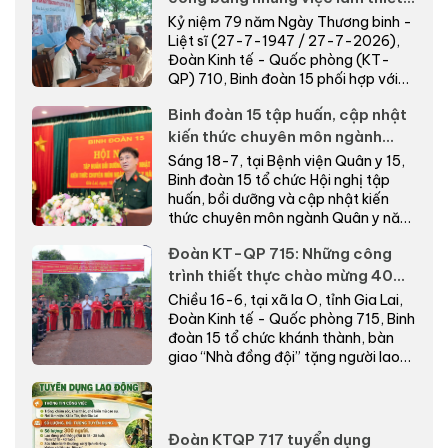
thực nơi biên giới
Kỷ niệm 79 năm Ngày Thương binh -
Liệt sĩ (27-7-1947 / 27-7-2026),
Đoàn Kinh tế - Quốc phòng (KT-
QP) 710, Binh đoàn 15 phối hợp với
cấp ủy, chính quyề...
Binh đoàn 15 tập huấn, cập nhật
kiến thức chuyên môn ngành
Quân y năm 2026
Sáng 18-7, tại Bệnh viện Quân y 15,
Binh đoàn 15 tổ chức Hội nghị tập
huấn, bồi dưỡng và cập nhật kiến
thức chuyên môn ngành Quân y năm
2026.
Đoàn KT-QP 715: Những công
trình thiết thực chào mừng 40
năm Ngày truyền thống
Chiều 16-6, tại xã Ia O, tỉnh Gia Lai,
Đoàn Kinh tế - Quốc phòng 715, Binh
đoàn 15 tổ chức khánh thành, bàn
giao “Nhà đồng đội” tặng người lao
động có...
Đoàn KTQP 717 tuyển dụng