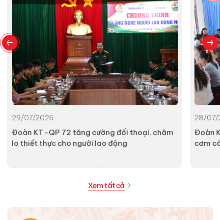
29/07/2026
28/07/
Đoàn KT-QP 72 tăng cường đối thoại, chăm
Đoàn K
lo thiết thực cho người lao động
cơm c
Xem tất cả