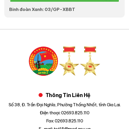
Binh đoàn Xanh: 03/GP-XBBT
V
Thông Tin Liên Hệ
Số 38, Đ. Trần Đại Nghĩa, Phường Thống Nhất, tỉnh Gia Lai.
Điện thoại: 02693.825.110
Fax: 02693.825.110
E-mail: tct15@mod.gov.vn