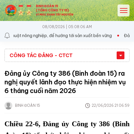
BINH ĐOÀN 15
(TỔNG CÔNG TY 15)
VÌ MÀU XANH TÂY NGUYÊN
08/08/2026 | 05:08:06 AM
ng nghiệp, để hướng tới sản xuất bền vững
Đảng ủy Đoàn KT-QP
CÔNG TÁC ĐẢNG - CTCT
Đảng ủy Công ty 386 (Binh đoàn 15) ra
nghị quyết lãnh đạo thực hiện nhiệm vụ
6 tháng cuối năm 2026
BINH ĐOÀN 15
22/06/2026 21:06:59
Chiều 22-6, Đảng ủy Công ty 386 (Binh