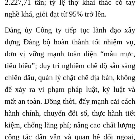
2.227,71 tấn; tỷ lệ thợ khai thác có tay
nghề khá, giỏi đạt từ 95% trở lên.
Đảng ủy Công ty tiếp tục lãnh đạo xây
dựng Đảng bộ hoàn thành tốt nhiệm vụ,
đơn vị vững mạnh toàn diện “mẫu mực,
tiêu biểu”; duy trì nghiêm chế độ sẵn sàng
chiến đấu, quản lý chặt chẽ địa bàn, không
để xảy ra vi phạm pháp luật, kỷ luật và
mất an toàn. Đồng thời, đẩy mạnh cải cách
hành chính, chuyển đổi số, thực hành tiết
kiệm, chống lãng phí; nâng cao chất lượng
công tác dân vận và quan hệ đối ngoại,