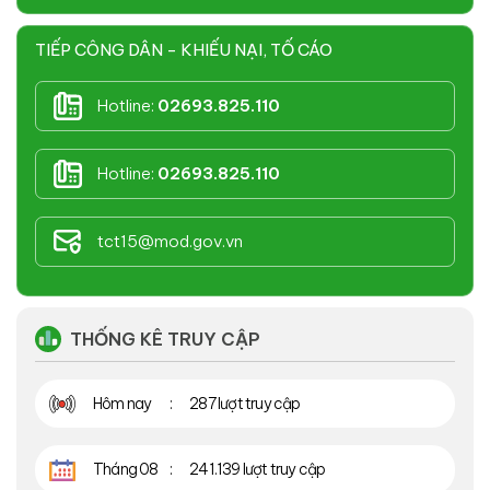
TIẾP CÔNG DÂN - KHIẾU NẠI, TỐ CÁO
Hotline:
02693.825.110
Hotline:
02693.825.110
tct15@mod.gov.vn
THỐNG KÊ TRUY CẬP
Hôm nay
287 lượt truy cập
Tháng 08
241.139 lượt truy cập