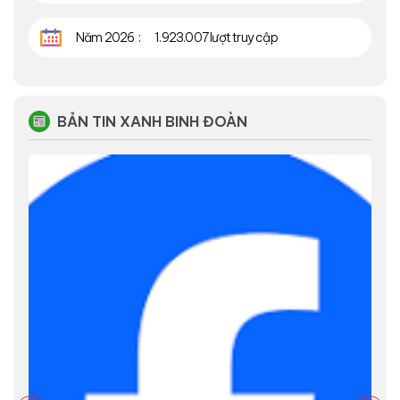
Năm 2026
1.923.007 lượt truy cập
BẢN TIN XANH BINH ĐOÀN