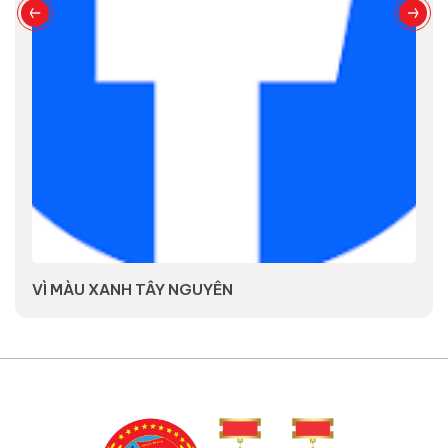
VÌ MÀU XANH TÂY NGUYÊN
V