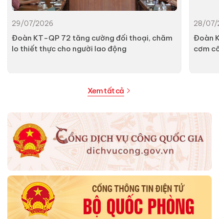
29/07/2026
28/07/
Đoàn KT-QP 72 tăng cường đối thoại, chăm
Đoàn K
lo thiết thực cho người lao động
cơm c
Xem tất cả