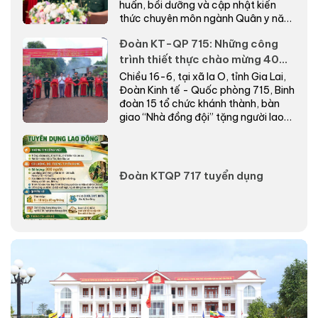
huấn, bồi dưỡng và cập nhật kiến
thức chuyên môn ngành Quân y năm
2026.
Đoàn KT-QP 715: Những công
trình thiết thực chào mừng 40
năm Ngày truyền thống
Chiều 16-6, tại xã Ia O, tỉnh Gia Lai,
Đoàn Kinh tế - Quốc phòng 715, Binh
đoàn 15 tổ chức khánh thành, bàn
giao “Nhà đồng đội” tặng người lao
động có...
Đoàn KTQP 717 tuyển dụng