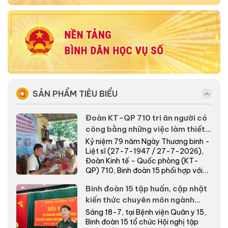
SẢN PHẨM TIÊU BIỂU
Đoàn KT-QP 710 tri ân người có
công bằng những việc làm thiết
thực nơi biên giới
Kỷ niệm 79 năm Ngày Thương binh -
Liệt sĩ (27-7-1947 / 27-7-2026),
Đoàn Kinh tế - Quốc phòng (KT-
QP) 710, Binh đoàn 15 phối hợp với
cấp ủy, chính quyề...
Binh đoàn 15 tập huấn, cập nhật
kiến thức chuyên môn ngành
Quân y năm 2026
Sáng 18-7, tại Bệnh viện Quân y 15,
Binh đoàn 15 tổ chức Hội nghị tập