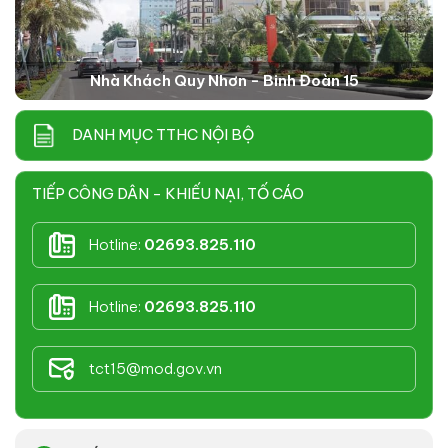
Nhà Khách Quy Nhơn - Binh Đoàn 15
DANH MỤC TTHC NỘI BỘ
TIẾP CÔNG DÂN - KHIẾU NẠI, TỐ CÁO
Hotline:
02693.825.110
Hotline:
02693.825.110
tct15@mod.gov.vn