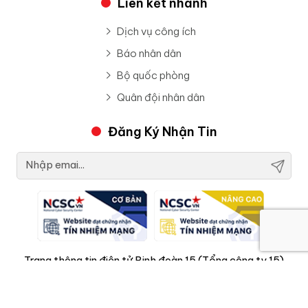
Liên kết nhanh
Dịch vụ công ích
Báo nhân dân
Bộ quốc phòng
Quân đội nhân dân
Đăng Ký Nhận Tin
Trang thông tin điện tử Binh đoàn 15 (Tổng công ty 15)
Giấy phép hoạt động số: 3316/QĐ-CT cấp ngày ngày
25 tháng 10 năm 2024 của Tổng cục Chính trị