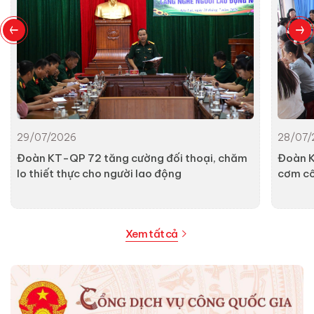
29/07/2026
28/07/
Đoàn KT-QP 72 tăng cường đối thoại, chăm
Đoàn K
lo thiết thực cho người lao động
cơm c
Xem tất cả