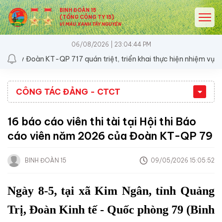
BINH ĐOÀN 15
(TỔNG CÔNG TY 15)
VÌ MÀU XANH TÂY NGUYÊN
06/08/2026 | 23:04:44 PM
y Đoàn KT-QP 717 quán triệt, triển khai thực hiện nhiệm vụ 6 thá
CÔNG TÁC ĐẢNG - CTCT
16 báo cáo viên thi tài tại Hội thi Báo
cáo viên năm 2026 của Đoàn KT-QP 79
BINH ĐOÀN 15
09/05/2026 15:05:52
Ngày 8-5, tại xã Kim Ngân, tỉnh Quảng
Trị, Đoàn Kinh tế - Quốc phòng 79 (Binh