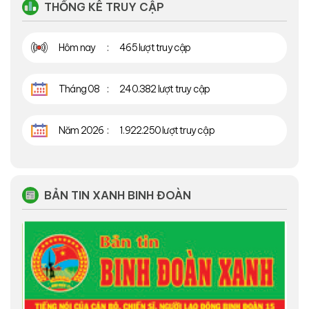
THỐNG KÊ TRUY CẬP
Hôm nay
465 lượt truy cập
Tháng 08
240.382 lượt truy cập
Năm 2026
1.922.250 lượt truy cập
BẢN TIN XANH BINH ĐOÀN