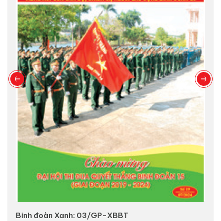
Binh đoàn Xanh: 03/GP-XBBT
V