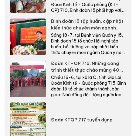
Đoàn Kinh tế - Quốc phòng (KT-
QP) 710, Binh đoàn 15 phối hợp với
cấp ủy, chính quyề...
Binh đoàn 15 tập huấn, cập nhật
kiến thức chuyên môn ngành
Quân y năm 2026
Sáng 18-7, tại Bệnh viện Quân y 15,
Binh đoàn 15 tổ chức Hội nghị tập
huấn, bồi dưỡng và cập nhật kiến
thức chuyên môn ngành Quân y năm
2026.
Đoàn KT-QP 715: Những công
trình thiết thực chào mừng 40
năm Ngày truyền thống
Chiều 16-6, tại xã Ia O, tỉnh Gia Lai,
Đoàn Kinh tế - Quốc phòng 715, Binh
đoàn 15 tổ chức khánh thành, bàn
giao “Nhà đồng đội” tặng người lao
động có...
Đoàn KTQP 717 tuyển dụng