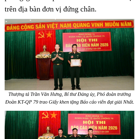
trên địa bàn đơn vị đứng chân.
Thượng tá Trần Văn Hưng, Bí thư Đảng ủy, Phó đoàn trưởng
Đoàn KT-QP 79 trao Giấy khen tặng Báo cáo viên đạt giải Nhất.