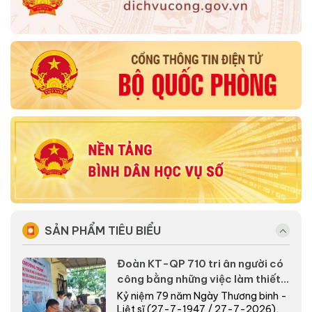
SẢN PHẨM TIÊU BIỂU
Đoàn KT-QP 710 tri ân người có
công bằng những việc làm thiết
thực nơi biên giới
Kỷ niệm 79 năm Ngày Thương binh -
Liệt sĩ (27-7-1947 / 27-7-2026),