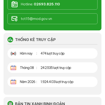
Hotline:
02693.825.110
tct15@mod.gov.vn
THỐNG KÊ TRUY CẬP
Hôm nay
474 lượt truy cập
Tháng 08
242.535 lượt truy cập
Năm 2026
1.924.403 lượt truy cập
BẢN TIN XANH BINH ĐOÀN