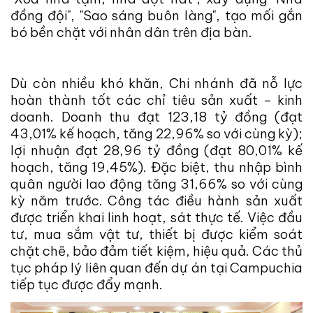
đồng đội", "Sao sáng buôn làng", tạo mối gắn
bó bền chặt với nhân dân trên địa bàn.
Dù còn nhiều khó khăn, Chi nhánh đã nỗ lực
hoàn thành tốt các chỉ tiêu sản xuất – kinh
doanh. Doanh thu đạt 123,18 tỷ đồng (đạt
43,01% kế hoạch, tăng 22,96% so với cùng kỳ);
lợi nhuận đạt 28,96 tỷ đồng (đạt 80,01% kế
hoạch, tăng 19,45%). Đặc biệt, thu nhập bình
quân người lao động tăng 31,66% so với cùng
kỳ năm trước.
Công tác điều hành sản xuất
được triển khai linh hoạt, sát thực tế. Việc đầu
tư, mua sắm vật tư, thiết bị được kiểm soát
chặt chẽ, bảo đảm tiết kiệm, hiệu quả. Các thủ
tục pháp lý liên quan đến dự án tại Campuchia
tiếp tục được đẩy mạnh.