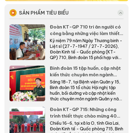
SẢN PHẨM TIÊU BIỂU
Đoàn KT-QP 710 tri ân người có
công bằng những việc làm thiết
thực nơi biên giới
Kỷ niệm 79 năm Ngày Thương binh -
Liệt sĩ (27-7-1947 / 27-7-2026),
Đoàn Kinh tế - Quốc phòng (KT-
QP) 710, Binh đoàn 15 phối hợp với
cấp ủy, chính quyề...
Binh đoàn 15 tập huấn, cập nhật
kiến thức chuyên môn ngành
Quân y năm 2026
Sáng 18-7, tại Bệnh viện Quân y 15,
Binh đoàn 15 tổ chức Hội nghị tập
huấn, bồi dưỡng và cập nhật kiến
thức chuyên môn ngành Quân y năm
2026.
Đoàn KT-QP 715: Những công
trình thiết thực chào mừng 40
năm Ngày truyền thống
Chiều 16-6, tại xã Ia O, tỉnh Gia Lai,
Đoàn Kinh tế - Quốc phòng 715, Binh