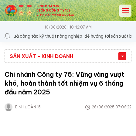
BINH ĐOÀN 15
(TỔNG CÔNG TY 15)
VÌ MÀU XANH TÂY NGUYÊN
10/08/2026 | 10:42:07 AM
 công tác kỹ thuật nông nghiệp, để hướng tới sản xuất bền vững
SẢN XUẤT - KINH DOANH
Chi nhánh Công ty 75: Vững vàng vượt
khó, hoàn thành tốt nhiệm vụ 6 tháng
đầu năm 2025
BINH ĐOÀN 15
26/06/2025 07:06:22