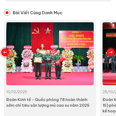
Bài Viết Cùng Danh Mục
10/12/2025
25/10/
Đoàn Kinh tế - Quốc phòng 78 hoàn thành
Đoàn K
sớm chỉ tiêu sản lượng mủ cao su năm 2025
15) ph
kế hoạ