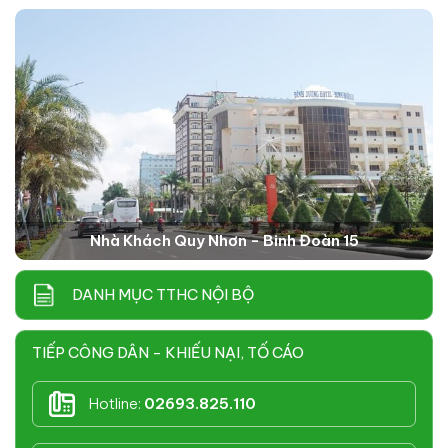
Nhà Khách Quy Nhơn - Binh Đoàn 15
DANH MỤC TTHC NỘI BỘ
TIẾP CÔNG DÂN - KHIẾU NẠI, TỐ CÁO
Hotline:
02693.825.110