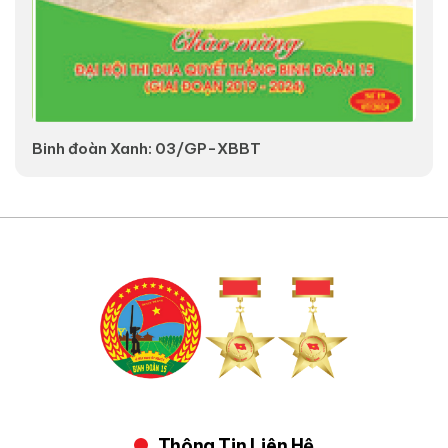
Binh đoàn Xanh: 03/GP-XBBT
V
Thông Tin Liên Hệ