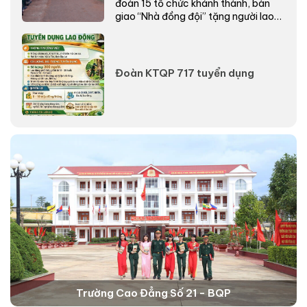
đoàn 15 tổ chức khánh thành, bàn
giao “Nhà đồng đội” tặng người lao
động có...
Đoàn KTQP 717 tuyển dụng
Trường Cao Đẳng Số 21 - BQP