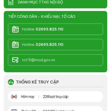
DANH MỤC TTHC NỘI BỘ
TIẾP CÔNG DÂN - KHIẾU NẠI, TỐ CÁO
Hotline:
02693.825.110
Hotline:
02693.825.110
tct15@mod.gov.vn
THỐNG KÊ TRUY CẬP
Hôm nay
238 lượt truy cập