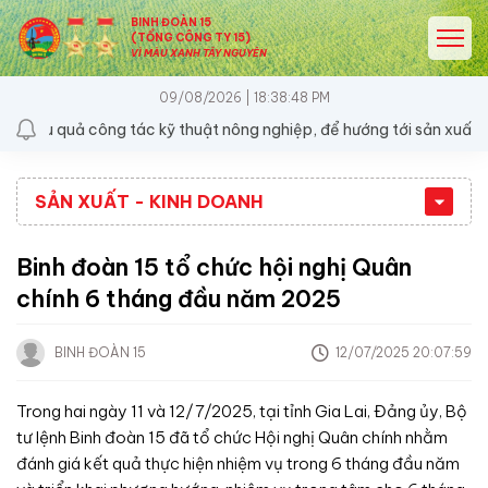
BINH ĐOÀN 15
(TỔNG CÔNG TY 15)
VÌ MÀU XANH TÂY NGUYÊN
09/08/2026 | 18:38:48 PM
ông tác kỹ thuật nông nghiệp, để hướng tới sản xuất bền vững
SẢN XUẤT - KINH DOANH
Binh đoàn 15 tổ chức hội nghị Quân
chính 6 tháng đầu năm 2025
BINH ĐOÀN 15
12/07/2025 20:07:59
Trong hai ngày 11 và 12/7/2025, tại tỉnh Gia Lai, Đảng ủy, Bộ
tư lệnh Binh đoàn 15 đã tổ chức Hội nghị Quân chính nhằm
đánh giá kết quả thực hiện nhiệm vụ trong 6 tháng đầu năm