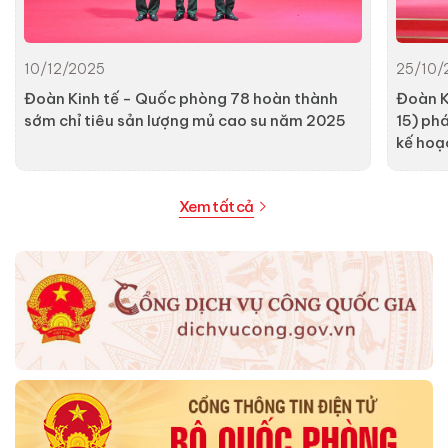
10/12/2025
25/10/
Đoàn Kinh tế - Quốc phòng 78 hoàn thành
Đoàn K
sớm chỉ tiêu sản lượng mủ cao su năm 2025
15) ph
kế hoạ
Xem tất cả