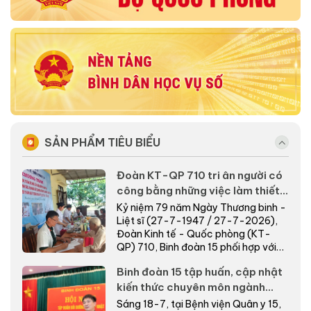
SẢN PHẨM TIÊU BIỂU
Đoàn KT-QP 710 tri ân người có
công bằng những việc làm thiết
thực nơi biên giới
Kỷ niệm 79 năm Ngày Thương binh -
Liệt sĩ (27-7-1947 / 27-7-2026),
Đoàn Kinh tế - Quốc phòng (KT-
QP) 710, Binh đoàn 15 phối hợp với
cấp ủy, chính quyề...
Binh đoàn 15 tập huấn, cập nhật
kiến thức chuyên môn ngành
Quân y năm 2026
Sáng 18-7, tại Bệnh viện Quân y 15,