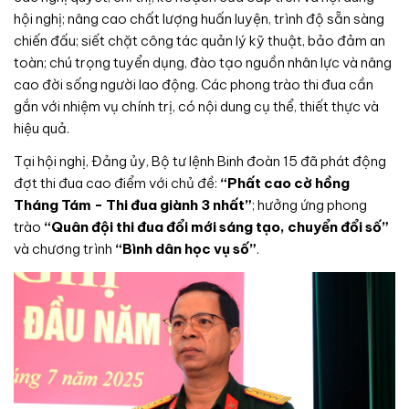
hội nghị; nâng cao chất lượng huấn luyện, trình độ sẵn sàng
chiến đấu; siết chặt công tác quản lý kỹ thuật, bảo đảm an
toàn; chú trọng tuyển dụng, đào tạo nguồn nhân lực và nâng
cao đời sống người lao động. Các phong trào thi đua cần
gắn với nhiệm vụ chính trị, có nội dung cụ thể, thiết thực và
hiệu quả.
Tại hội nghị, Đảng ủy, Bộ tư lệnh Binh đoàn 15 đã phát động
đợt thi đua cao điểm với chủ đề:
“Phất cao cờ hồng
Tháng Tám - Thi đua giành 3 nhất”
; hưởng ứng phong
trào
“Quân đội thi đua đổi mới sáng tạo, chuyển đổi số”
và chương trình
“Bình dân học vụ số”
.