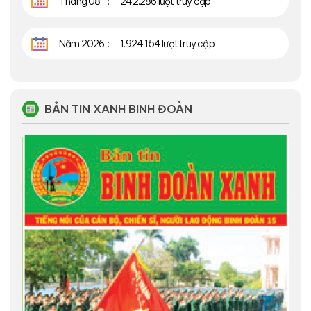
Tháng 08
242.286 lượt truy cập
Năm 2026
1.924.154 lượt truy cập
BẢN TIN XANH BINH ĐOÀN