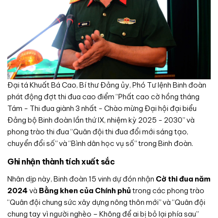
Đại tá Khuất Bá Cao, Bí thư Đảng ủy, Phó Tư lệnh Binh đoàn
phát động đợt thi đua cao điểm “Phất cao cờ hồng tháng
Tám - Thi đua giành 3 nhất - Chào mừng Đại hội đại biểu
Đảng bộ Binh đoàn lần thứ IX, nhiệm kỳ 2025 - 2030” và
phong trào thi đua “Quân đội thi đua đổi mới sáng tạo,
chuyển đổi số” và “Bình dân học vụ số” trong Binh đoàn.
Ghi nhận thành tích xuất sắc
Nhân dịp này, Binh đoàn 15 vinh dự đón nhận
Cờ thi đua năm
2024
và
Bằng khen của Chính phủ
trong các phong trào
“Quân đội chung sức xây dựng nông thôn mới” và “Quân đội
chung tay vì người nghèo – Không để ai bị bỏ lại phía sau”