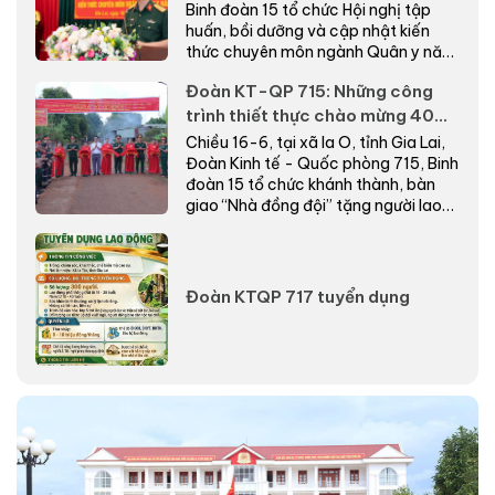
Binh đoàn 15 tổ chức Hội nghị tập
huấn, bồi dưỡng và cập nhật kiến
thức chuyên môn ngành Quân y năm
2026.
Đoàn KT-QP 715: Những công
trình thiết thực chào mừng 40
năm Ngày truyền thống
Chiều 16-6, tại xã Ia O, tỉnh Gia Lai,
Đoàn Kinh tế - Quốc phòng 715, Binh
đoàn 15 tổ chức khánh thành, bàn
giao “Nhà đồng đội” tặng người lao
động có...
Đoàn KTQP 717 tuyển dụng